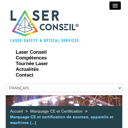
FORMATIONS SÉCURITÉ LASER
CONSEIL ET ASSISTANCE TECHNIQUE
PROTECTION LASER
AUDIT ET CONTRÔLE SÉCURITÉ LASER
Laser Conseil
Compétences
RÉGLEMENTATION ET NORMALISATION
Tournée Laser
Actualités
MARQUAGE CE ET CERTIFICATION
Contact
SÉCURITÉ LASER MILIEU MÉDICAL
SÉCURITÉ LED ET ROA
Accueil
>
Marquage CE et Certification
>
Marquage CE et certification de sources, appareils et
machines (...)